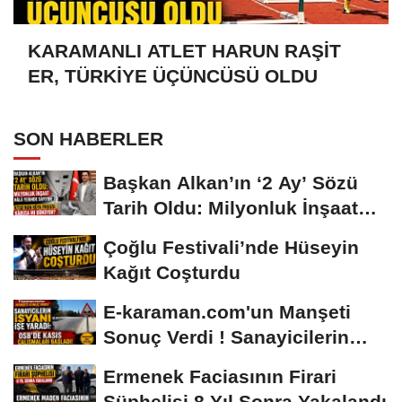
KARAMANLI ATLET HARUN RAŞİT
ER, TÜRKİYE ÜÇÜNCÜSÜ OLDU
SON HABERLER
Başkan Alkan’ın ‘2 Ay’ Sözü
Tarih Oldu: Milyonluk İnşaat
Hâlâ...
Çoğlu Festivali’nde Hüseyin
Kağıt Coşturdu
E-karaman.com'un Manşeti
Sonuç Verdi ! Sanayicilerin
İsyanı İşe...
Ermenek Faciasının Firari
Şüphelisi 8 Yıl Sonra Yakalandı