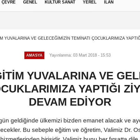
ÇEVRE
GENEL
KÜLTÜR SANAT
YEREL
İLAN
izlilik İlkeleri
TİM YUVALARINA VE GELECEĞİMİZİN TEMİNATI ÇOCUKLARIMIZA YAPTI
Yayınlanma: 03 Mart 2018 - 15:53
AMASYA
ĞİTİM YUVALARINA VE GE
OCUKLARIMIZA YAPTIĞI Zİ
DEVAM EDİYOR
gün geldiğinde ülkemizi bizden emanet alacak ve ay
cekler. Bu sebeple eğitim ve öğretim, Valimiz Dr
izmetlerinden birisidir. Valimiz bunu her fırsatta dile