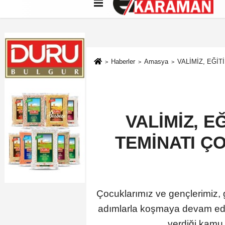
Künye
İletişim
Çerez Politikası
G
Haberler
Amasya
VALİMİZ, EĞİ
VALİMİZ, E
TEMİNATI Ç
Çocuklarımız ve gençlerimiz, 
adımlarla koşmaya devam ede
verdiği kamu h