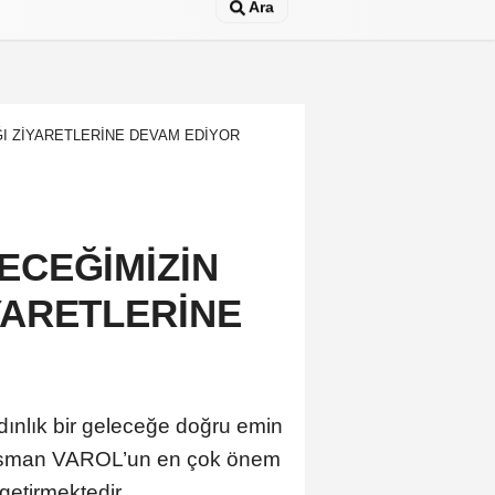
Ara
ĞI ZİYARETLERİNE DEVAM EDİYOR
LECEĞİMİZİN
YARETLERİNE
dınlık bir geleceğe doğru emin
. Osman VAROL’un en çok önem
 getirmektedir.