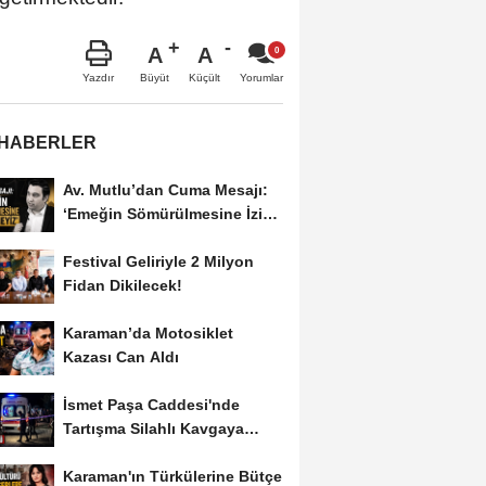
A
A
Büyüt
Küçült
Yazdır
Yorumlar
 HABERLER
Av. Mutlu’dan Cuma Mesajı:
‘Emeğin Sömürülmesine İzin
Vermeyiz’...
Festival Geliriyle 2 Milyon
Fidan Dikilecek!
Karaman’da Motosiklet
Kazası Can Aldı
İsmet Paşa Caddesi'nde
Tartışma Silahlı Kavgaya
Dönüştü
Karaman'ın Türkülerine Bütçe