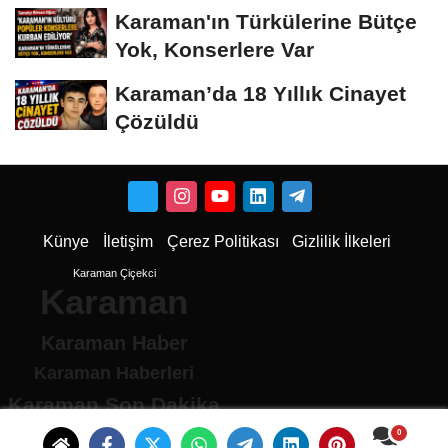
Dönüştü
Karaman'ın Türkülerine Bütçe
Yok, Konserlere Var
Karaman’da 18 Yıllık Cinayet
Çözüldü
Künye
İletişim
Çerez Politikası
Gizlilik İlkeleri
Karaman Çiçekci
Karaman
Karaman Haber
Karaman Haberleri
Karaman Son Dakika
Karaman son dakika Haberleri