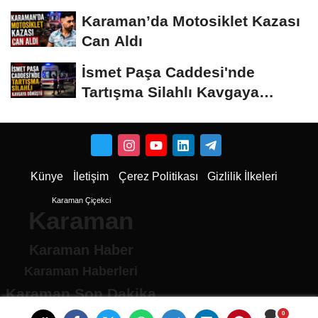
Karaman’da Motosiklet Kazası
Can Aldı
İsmet Paşa Caddesi'nde
Tartışma Silahlı Kavgaya
Dönüştü
Künye
İletişim
Çerez Politikası
Gizlilik İlkeleri
Karaman Çiçekci
Karaman
Karaman Haber
Karaman Haberleri
Karaman Son Dakika
Karaman son dakika Haberleri