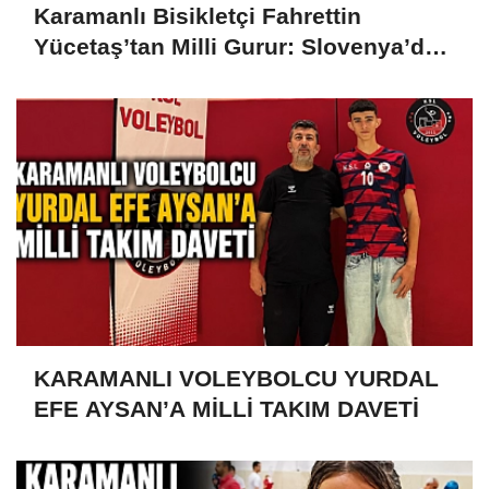
Karamanlı Bisikletçi Fahrettin
Yücetaş’tan Milli Gurur: Slovenya’da
Türkiye’yi Temsil Ediyor
KARAMANLI VOLEYBOLCU YURDAL
EFE AYSAN’A MİLLİ TAKIM DAVETİ