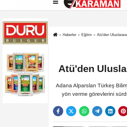
Künye
İletişim
Çerez Politikası
G
Haberler
Eğitim
Atü'den Uluslarara
Atü'den Ulusla
Adana Alparslan Türkeş Bilim 
yön verme görevlerini sürdü