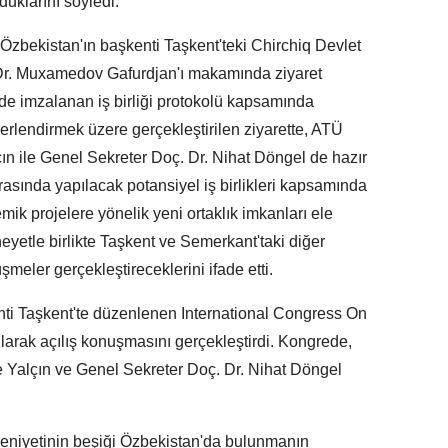
duklarını söyledi.
zbekistan'ın başkenti Taşkent'teki Chirchiq Devlet
 Dr. Muxamedov Gafurdjan'ı makamında ziyaret
'de imzalanan iş birliği protokolü kapsamında
eğerlendirmek üzere gerçekleştirilen ziyarette, ATÜ
çın ile Genel Sekreter Doç. Dr. Nihat Döngel de hazır
rasında yapılacak potansiyel iş birlikleri kapsamında
mik projelere yönelik yeni ortaklık imkanları ele
eyetle birlikte Taşkent ve Semerkant'taki diğer
üşmeler gerçekleştireceklerini ifade etti.
nti Taşkent'te düzenlenen International Congress On
arak açılış konuşmasını gerçekleştirdi. Kongrede,
e Yalçın ve Genel Sekreter Doç. Dr. Nihat Döngel
eniyetinin beşiği Özbekistan'da bulunmanın