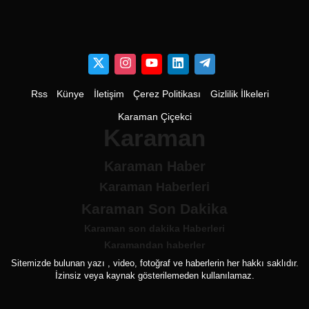
Rss
Künye
İletişim
Çerez Politikası
Gizlilik İlkeleri
Karaman Çiçekci
Karaman
Karaman Haber
Karaman Haberleri
Karaman Son Dakika
Karaman son dakika Haberleri
Karamandan haberler
Sitemizde bulunan yazı , video, fotoğraf ve haberlerin her hakkı saklıdır.
İzinsiz veya kaynak gösterilemeden kullanılamaz.