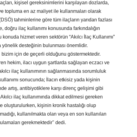
laçları, kişisel gereksinimlerini karşılayan dozlarda,
 ve topluma en az maliyet ile kullanmaları olarak
(DSÖ) tahminlerine göre tüm ilaçların yarıdan fazlası
, doğru ilaç kullanımı konusunda farkındalığın
 konuda hizmet veren sektörün “Akılcı İlaç Kullanımı”
a yönelik desteğinin bulunması önemlidir.
 bizim için de geçerli olduğunu göstermektedir.
ren hekim, ilacı uygun şartlarda sağlayan eczacı ve
akılcı ilaç kullanımının sağlanmasında sorumluluk
 kullanımı sonucunda; İlacın etkisiz yada kişinin
e artış, antibiyotiklere karşı direnç gelişimi gibi
Akılcı ilaç kullanımında dikkat edilmesi gereken
e oluşturulurken, kişinin kronik hastalığı olup
olmadığı, kullanılmakta olan veya en son kullanılan
rgulamaları gerekmektedir" dedi.