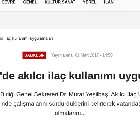
ÇEVRE
GENEL
KÜLTÜR SANAT
YEREL
İLAN
izlilik İlkeleri
lcı ilaç kullanımı uygulamaları
Yayınlanma: 01 Mart 2017 - 14:50
BALIKESIR
'de akılcı ilaç kullanımı uy
irliği Genel Sekreteri Dr. Murat Yeşilbaş, Akılcı İla
inde çalışmalarını sürdürdüklerini belirterek vatand
olmalarını...