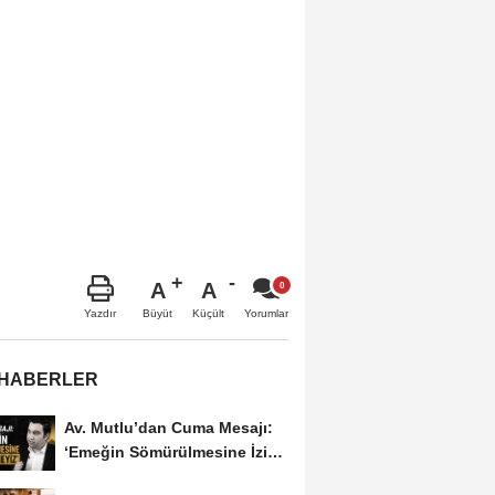
A
A
Büyüt
Küçült
Yazdır
Yorumlar
 HABERLER
Av. Mutlu’dan Cuma Mesajı:
‘Emeğin Sömürülmesine İzin
Vermeyiz’...