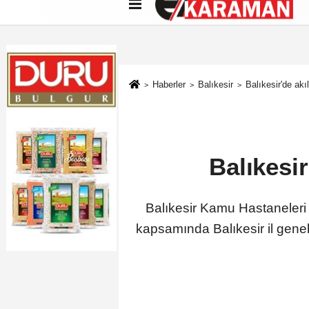
Künye
İletişim
Çerez Politikası
G
Haberler
Balıkesir
Balıkesir'de akı
Balıkesir
Balıkesir Kamu Hastaneleri B
kapsamında Balıkesir il genel