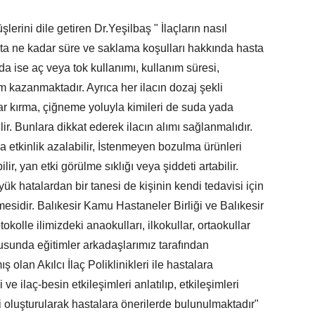
lerini dile getiren Dr.Yeşilbaş " İlaçların nasıl
ıkta ne kadar süre ve saklama koşulları hakkında hasta
da ise aç veya tok kullanımı, kullanım süresi,
 kazanmaktadır. Ayrıca her ilacın dozaj şekli
çlar kırma, çiğneme yoluyla kimileri de suda yada
lir. Bunlara dikkat ederek ilacın alımı sağlanmalıdır.
 etkinlik azalabilir, İstenmeyen bozulma ürünleri
r, yan etki görülme sıklığı veya şiddeti artabilir.
k hatalardan bir tanesi de kişinin kendi tedavisi için
tmesidir. Balıkesir Kamu Hastaneler Birliği ve Balıkesir
okolle ilimizdeki anaokulları, ilkokullar, ortaokullar
nusunda eğitimler arkadaşlarımız tarafından
 olan Akılcı İlaç Poliklinikleri ile hastalara
i ve ilaç-besin etkileşimleri anlatılıp, etkileşimleri
i oluşturularak hastalara önerilerde bulunulmaktadır"