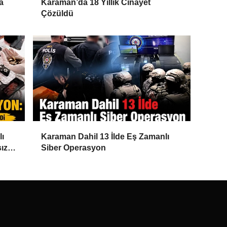
a
Karaman’da 18 Yıllık Cinayet
Çözüldü
lı
Karaman Dahil 13 İlde Eş Zamanlı
ız
Siber Operasyon