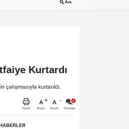
Ara
tfaiye Kurtardı
n çalışmasıyla kurtarıldı.
A
A
Büyüt
Küçült
Yazdır
Yorumlar
 HABERLER