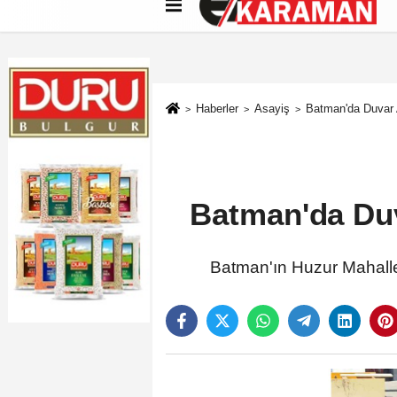
Künye
İletişim
Çerez Politikası
G
Haberler
Asayiş
Batman'da Duvar A
Batman'da Duva
Batman'ın Huzur Mahallesi