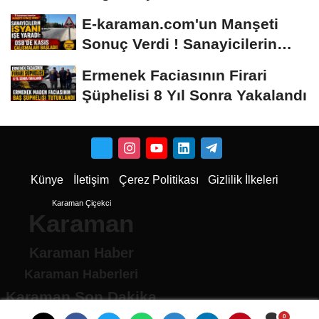
E-karaman.com'un Manşeti
Sonuç Verdi ! Sanayicilerin
İsyanı İşe...
Ermenek Faciasının Firari
Şüphelisi 8 Yıl Sonra Yakalandı
Künye
İletişim
Çerez Politikası
Gizlilik İlkeleri
Karaman Çiçekci
Karaman
Karaman Haber
Karaman Haberleri
Karaman Son Dakika
Karaman son dakika Haberleri