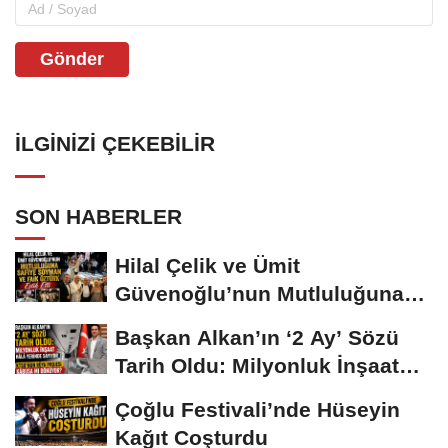
Gönder
İLGINIZI ÇEKEBILIR
SON HABERLER
Hilal Çelik ve Ümit
Güvenoğlu’nun Mutluluğuna
Safiye Soyman ve...
Başkan Alkan’ın ‘2 Ay’ Sözü
Tarih Oldu: Milyonluk İnşaat
Hâlâ...
Çoğlu Festivali’nde Hüseyin
Kağıt Coşturdu