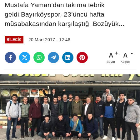
Mustafa Yaman’dan takıma tebrik
geldi.Bayırköyspor, 23’üncü hafta
müsabakasından karşılaştığı Bozüyük...
20 Mart 2017 - 12:46
BILECIK
A
A
Büyüt
Küçült