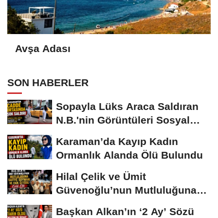
Avşa Adası
SON HABERLER
Sopayla Lüks Araca Saldıran
N.B.'nin Görüntüleri Sosyal
Medyayı...
Karaman’da Kayıp Kadın
Ormanlık Alanda Ölü Bulundu
Hilal Çelik ve Ümit
Güvenoğlu’nun Mutluluğuna
Safiye Soyman ve...
Başkan Alkan’ın ‘2 Ay’ Sözü