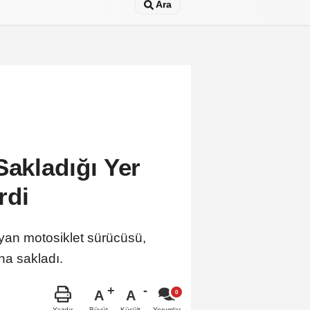
Ara
Sakladığı Yer
rdi
yan motosiklet sürücüsü,
na sakladı.
A
A
Büyüt
Küçült
Yazdır
Yorumlar