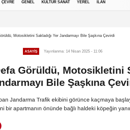
ÇEVRE
GENEL
KÜLTÜR SANAT
YEREL
İLAN
izlilik İlkeleri
Görüldü, Motosikletini Sakladığı Yer Jandarmayı Bile Şaşkına Çevirdi
Yayınlanma: 14 Nisan 2025 - 11:06
ASAYIŞ
Defa Görüldü, Motosikletini 
ndarmayı Bile Şaşkına Çevi
an Jandarma Trafik ekibini görünce kaçmaya başla
ini bir apartmanın önünde bağlı haldeki köpeğin yanı