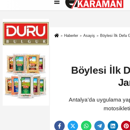
Künye
İletişim
Çerez Politikası
G
Haberler
Asayiş
Böylesi İlk Defa 
Böylesi İlk 
Ja
Antalya'da uygulama yap
motosiklet