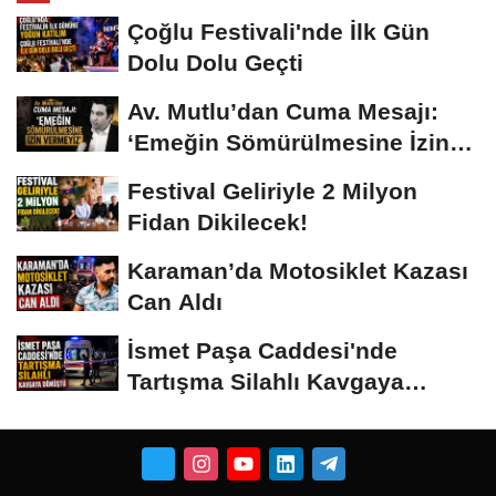
Çoğlu Festivali'nde İlk Gün
Dolu Dolu Geçti
Av. Mutlu’dan Cuma Mesajı:
‘Emeğin Sömürülmesine İzin
Vermeyiz’...
Festival Geliriyle 2 Milyon
Fidan Dikilecek!
Karaman’da Motosiklet Kazası
Can Aldı
İsmet Paşa Caddesi'nde
Tartışma Silahlı Kavgaya
Dönüştü