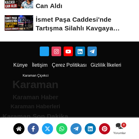
Can Aldı
İsmet Paşa Caddesi'nde
Tartışma Silahlı Kavgaya
Dönüştü
Künye
İletişim
Çerez Politikası
Gizlilik İlkeleri
Karaman Çiçekci
Karaman
Karaman Haber
Karaman Haberleri
Karaman Son Dakika
Karaman son dakika Haberleri
Karamandan haberler
Yorumlar