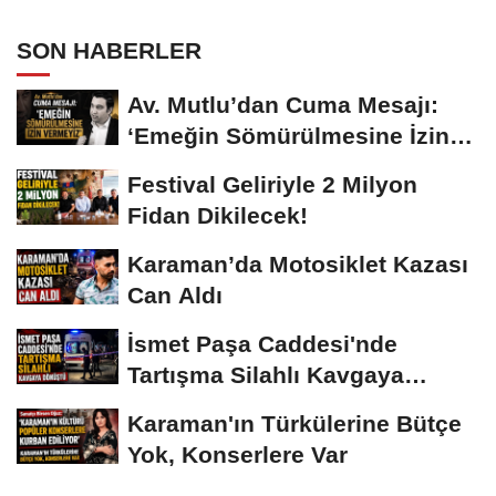
SON HABERLER
Av. Mutlu’dan Cuma Mesajı:
‘Emeğin Sömürülmesine İzin
Vermeyiz’...
Festival Geliriyle 2 Milyon
Fidan Dikilecek!
Karaman’da Motosiklet Kazası
Can Aldı
İsmet Paşa Caddesi'nde
Tartışma Silahlı Kavgaya
Dönüştü
Karaman'ın Türkülerine Bütçe
Yok, Konserlere Var