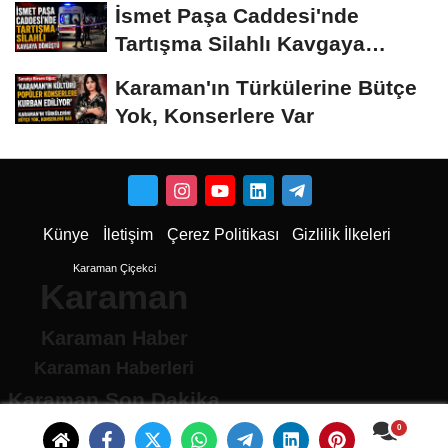
İsmet Paşa Caddesi'nde
Tartışma Silahlı Kavgaya
Dönüştü
Karaman'ın Türkülerine Bütçe
Yok, Konserlere Var
Künye
İletişim
Çerez Politikası
Gizlilik İlkeleri
Karaman Çiçekci
Karaman
Karaman Haber
Karaman Haberleri
Karaman Son Dakika
Karaman son dakika Haberleri