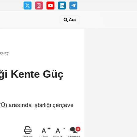
Ara
22:57
iği Kente Güç
) arasında işbirliği çerçeve
A
A
Büyüt
Küçült
Yazdır
Yorumlar