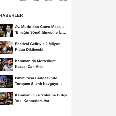
 HABERLER
Av. Mutlu’dan Cuma Mesajı:
‘Emeğin Sömürülmesine İzin
Vermeyiz’...
Festival Geliriyle 2 Milyon
Fidan Dikilecek!
Karaman’da Motosiklet
Kazası Can Aldı
İsmet Paşa Caddesi'nde
Tartışma Silahlı Kavgaya
Dönüştü
Karaman'ın Türkülerine Bütçe
Yok, Konserlere Var