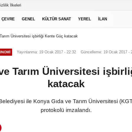
izlilik İlkeleri
ÇEVRE
GENEL
KÜLTÜR SANAT
YEREL
İLAN
arım Üniversitesi işbirliği Kente Güç katacak
Yayınlanma: 19 Ocak 2017 - 22:32
Güncelleme: 19 Ocak 2017 - 
ONOMI
e Tarım Üniversitesi işbirl
katacak
lediyesi ile Konya Gıda ve Tarım Üniversitesi (KGTÜ
protokolü imzalandı.