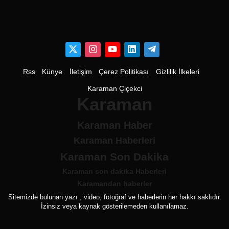
Rss
Künye
İletişim
Çerez Politikası
Gizlilik İlkeleri
Karaman Çiçekci
Karaman
Karaman Haber
Karaman Haberleri
Karaman Son Dakika
Karaman son dakika Haberleri
Karamandan haberler
Sitemizde bulunan yazı , video, fotoğraf ve haberlerin her hakkı saklıdır.
İzinsiz veya kaynak gösterilemeden kullanılamaz.