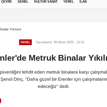
ÇEVRE
GENEL
KÜLTÜR SANAT
YEREL
İLAN
izlilik İlkeleri
inalar Yıkılıyor
Yayınlanma: 09 Nisan 2025 - 10:10
GENEL
nler'de Metruk Binalar Yıkıl
üvenliğini tehdit eden metruk binalara karşı çalışm
 Şenol Dinç, "Daha güzel bir Erenler için çalışmala
edeceğiz" dedi.