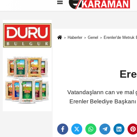
Künye
İletişim
Çerez Politikası
G
Haberler
Genel
Erenler'de Metruk B
Ere
Vatandaşların can ve mal g
Erenler Belediye Başkanı