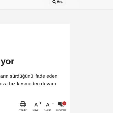
Ara
ıyor
aların sürdüğünü ifade eden
rımıza hız kesmeden devam
A
A
Büyüt
Küçült
Yazdır
Yorumlar