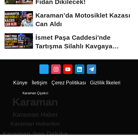
Fidan Dikilecek!
Karaman’da Motosiklet Kazası
Can Aldı
İsmet Paşa Caddesi'nde
Tartışma Silahlı Kavgaya
Dönüştü
Künye
İletişim
Çerez Politikası
Gizlilik İlkeleri
Karaman Çiçekci
Karaman
Karaman Haber
Karaman Haberleri
Karaman Son Dakika