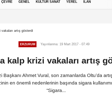
ÇEVRE
GENEL
KÜLTÜR SANAT
YEREL
İLAN
izlilik İlkeleri
i vakaları artış gösterdi
Yayınlanma: 19 Mart 2017 - 07:49
ERZURUM
a kalp krizi vakaları artış g
i Başkanı Ahmet Vural, son zamanlarda Oltu’da artış 
zinin en önemli nedenlerinin başında sigara kullanımı
“Sigara...