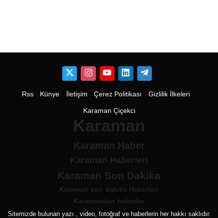
Rss
Künye
İletişim
Çerez Politikası
Gizlilik İlkeleri
Karaman Çiçekci
Karaman
Karaman Haber
Karaman Haberleri
Karaman Son Dakika
Karaman son dakika Haberleri
Karamandan haberler
Sitemizde bulunan yazı , video, fotoğraf ve haberlerin her hakkı saklıdır.