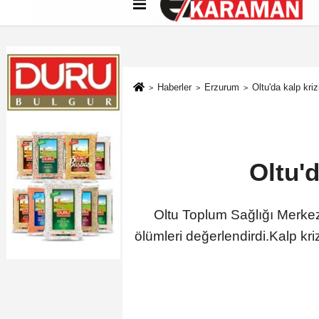
Künye
İletişim
Çerez Politikası
G
Haberler
Erzurum
Oltu'da kalp kriz
Oltu'd
Oltu Toplum Sağlığı Merkez
ölümleri değerlendirdi.Kalp kri