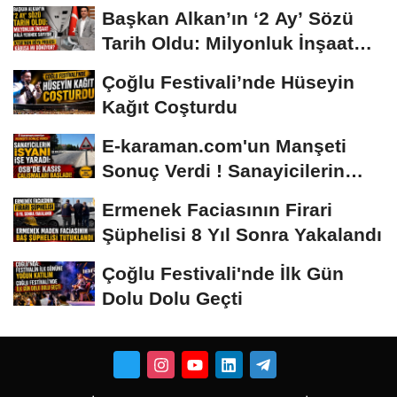
Başkan Alkan’ın ‘2 Ay’ Sözü
Tarih Oldu: Milyonluk İnşaat
Hâlâ...
Çoğlu Festivali’nde Hüseyin
Kağıt Coşturdu
E-karaman.com'un Manşeti
Sonuç Verdi ! Sanayicilerin
İsyanı İşe...
Ermenek Faciasının Firari
Şüphelisi 8 Yıl Sonra Yakalandı
Çoğlu Festivali'nde İlk Gün
Dolu Dolu Geçti