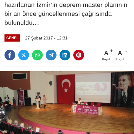
hazırlanan İzmir’in deprem master planının
bir an önce güncellenmesi çağrısında
bulunuldu....
27 Şubat 2017 - 12:31
GENEL
A
A
Büyüt
Küçült