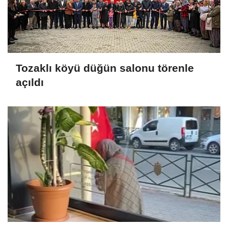
Tozaklı köyü düğün salonu törenle
açıldı