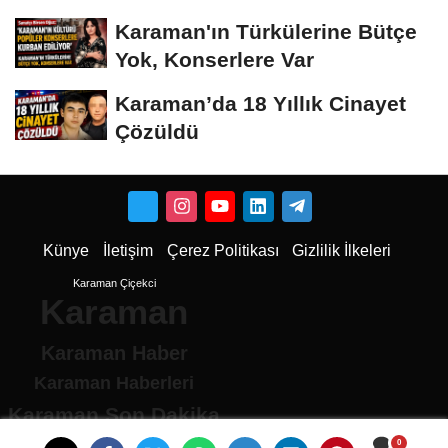
Dönüştü
Karaman'ın Türkülerine Bütçe
Yok, Konserlere Var
Karaman’da 18 Yıllık Cinayet
Çözüldü
Künye
İletişim
Çerez Politikası
Gizlilik İlkeleri
Karaman Çiçekci
Karaman
Karaman Haber
Karaman Haberleri
Karaman Son Dakika
Karaman son dakika Haberleri