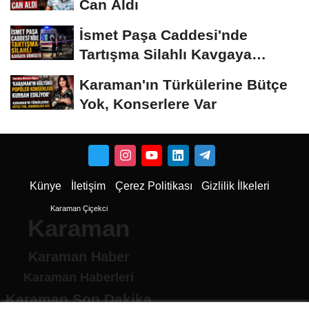
Can Aldı
İsmet Paşa Caddesi'nde
Tartışma Silahlı Kavgaya
Dönüştü
Karaman'ın Türkülerine Bütçe
Yok, Konserlere Var
Künye
İletişim
Çerez Politikası
Gizlilik İlkeleri
Karaman Çiçekci
Karaman
Karaman Haber
Karaman Haberleri
Karaman Son Dakika