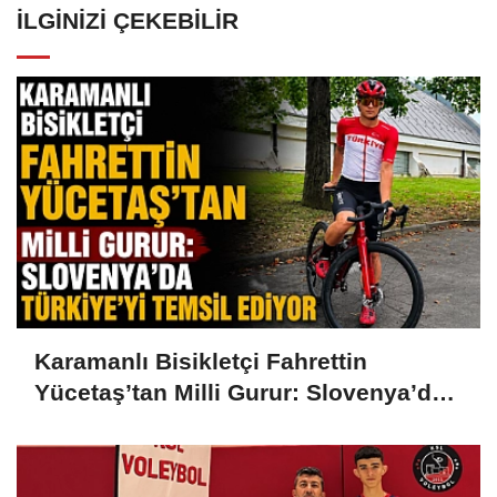
İLGINIZI ÇEKEBILIR
Karamanlı Bisikletçi Fahrettin
Yücetaş’tan Milli Gurur: Slovenya’da
Türkiye’yi Temsil Ediyor