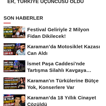
ER, TÜRKİYE ÜÇÜNCÜSÜ OLDU
SON HABERLER
Festival Geliriyle 2 Milyon
Fidan Dikilecek!
Karaman’da Motosiklet Kazası
Can Aldı
İsmet Paşa Caddesi'nde
Tartışma Silahlı Kavgaya
Dönüştü
Karaman'ın Türkülerine Bütçe
Yok, Konserlere Var
Karaman’da 18 Yıllık Cinayet
Çözüldü