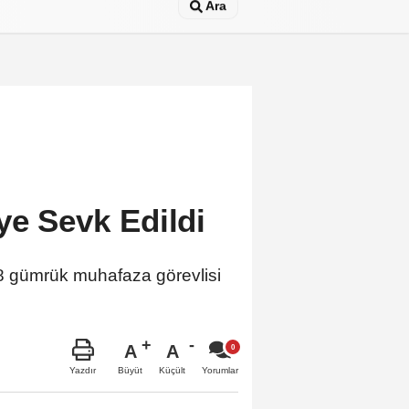
Ara
ye Sevk Edildi
 38 gümrük muhafaza görevlisi
A
A
Büyüt
Küçült
Yazdır
Yorumlar