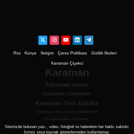
Rss
Künye
İletişim
Çerez Politikası
Gizlilik İlkeleri
Karaman Çiçekci
Karaman
Karaman Haber
Karaman Haberleri
Karaman Son Dakika
Karaman son dakika Haberleri
Karamandan haberler
Sitemizde bulunan yazı , video, fotoğraf ve haberlerin her hakkı saklıdır.
İzinsiz veya kaynak gösterilemeden kullanılamaz.