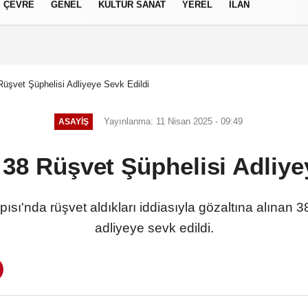
ÇEVRE
GENEL
KÜLTÜR SANAT
YEREL
İLAN
izlilik İlkeleri
Rüşvet Şüphelisi Adliyeye Sevk Edildi
Yayınlanma: 11 Nisan 2025 - 09:49
ASAYIŞ
 38 Rüşvet Şüphelisi Adliye
pısı'nda rüşvet aldıkları iddiasıyla gözaltına alınan
adliyeye sevk edildi.