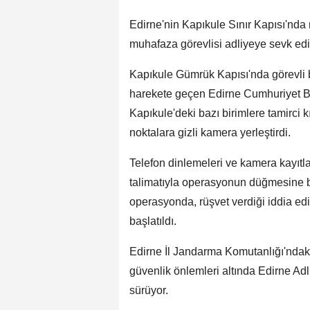
Edirne'nin Kapıkule Sınır Kapısı'nda 
muhafaza görevlisi adliyeye sevk edil
Kapıkule Gümrük Kapısı'nda görevli ba
harekete geçen Edirne Cumhuriyet Başs
Kapıkule'deki bazı birimlere tamirci kı
noktalara gizli kamera yerleştirdi.
Telefon dinlemeleri ve kamera kayıtlar
talimatıyla operasyonun düğmesine ba
operasyonda, rüşvet verdiği iddia ed
başlatıldı.
Edirne İl Jandarma Komutanlığı'ndak
güvenlik önlemleri altında Edirne Adli
sürüyor.