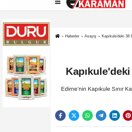
Künye
İletişim
Çerez Politikası
G
Haberler
Asayiş
Kapıkule'deki 38 
Kapıkule'deki
Edirne'nin Kapıkule Sınır Ka