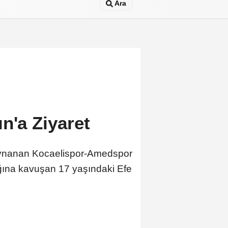
Ara
n'a Ziyaret
oynanan Kocaelispor-Amedspor
ığına kavuşan 17 yaşındaki Efe