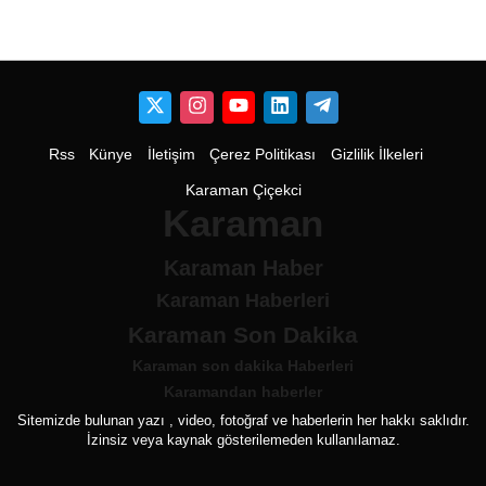
Rss
Künye
İletişim
Çerez Politikası
Gizlilik İlkeleri
Karaman Çiçekci
Karaman
Karaman Haber
Karaman Haberleri
Karaman Son Dakika
Karaman son dakika Haberleri
Karamandan haberler
Sitemizde bulunan yazı , video, fotoğraf ve haberlerin her hakkı saklıdır.
İzinsiz veya kaynak gösterilemeden kullanılamaz.