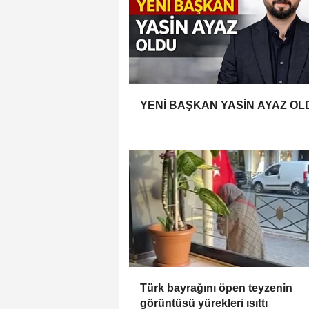
YENİ BAŞKAN YASİN AYAZ OL
Türk bayrağını öpen teyzenin
görüntüsü yürekleri ısıttı