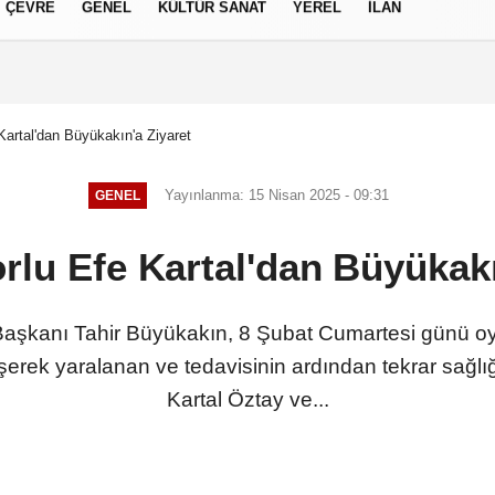
ÇEVRE
GENEL
KÜLTÜR SANAT
YEREL
İLAN
izlilik İlkeleri
Kartal'dan Büyükakın'a Ziyaret
Yayınlanma: 15 Nisan 2025 - 09:31
GENEL
rlu Efe Kartal'dan Büyükakı
 Başkanı Tahir Büyükakın, 8 Şubat Cumartesi günü 
erek yaralanan ve tedavisinin ardından tekrar sağl
Kartal Öztay ve...