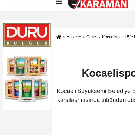
Künye
İletişim
Çerez Politikası
G
Haberler
Genel
Kocaelisporlu Efe 
Kocaelispo
Kocaeli Büyükşehir Belediye
karşılaşmasında tribünden düş