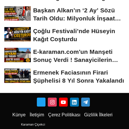
Safiye Soyman ve...
Başkan Alkan’ın ‘2 Ay’ Sözü
Tarih Oldu: Milyonluk İnşaat
Hâlâ...
Çoğlu Festivali’nde Hüseyin
Kağıt Coşturdu
E-karaman.com'un Manşeti
Sonuç Verdi ! Sanayicilerin
İsyanı İşe...
Ermenek Faciasının Firari
Şüphelisi 8 Yıl Sonra Yakalandı
Künye
İletişim
Çerez Politikası
Gizlilik İlkeleri
Karaman Çiçekci