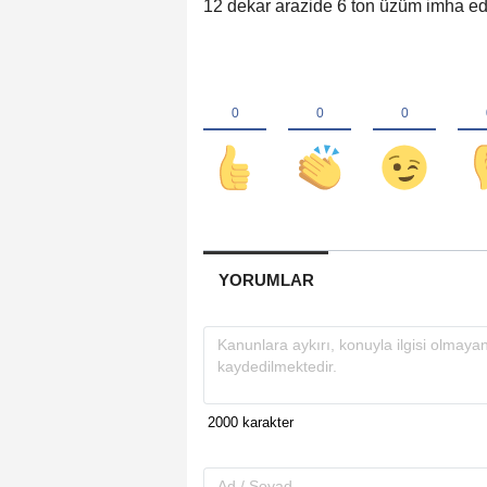
12 dekar arazide 6 ton üzüm imha edi
YORUMLAR