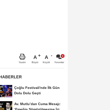
A
A
Büyüt
Küçült
Yazdır
Yorumlar
 HABERLER
Çoğlu Festivali'nde İlk Gün
Dolu Dolu Geçti
Av. Mutlu’dan Cuma Mesajı:
‘Emeğin Sömürülmesine İzin