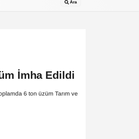
Ara
züm İmha Edildi
n toplamda 6 ton üzüm Tarım ve