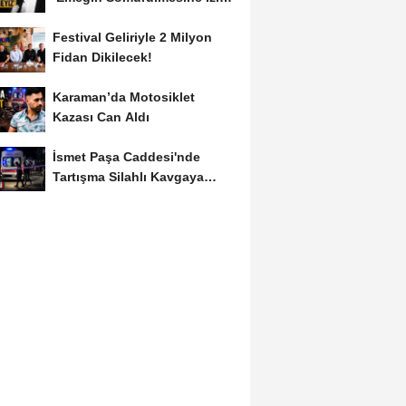
Vermeyiz’...
Festival Geliriyle 2 Milyon
Fidan Dikilecek!
Karaman’da Motosiklet
Kazası Can Aldı
İsmet Paşa Caddesi'nde
Tartışma Silahlı Kavgaya
Dönüştü