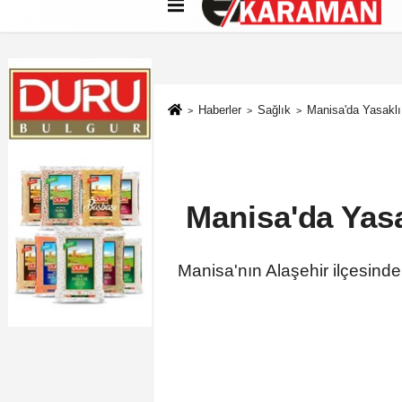
Künye
İletişim
Çerez Politikası
G
Haberler
Sağlık
Manisa'da Yasaklı
Manisa'da Yasa
Manisa'nın Alaşehir ilçesinde