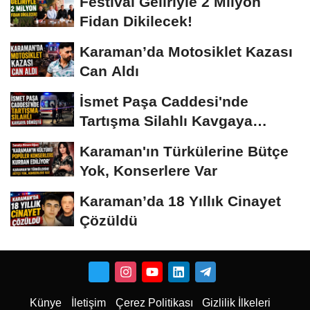
Festival Geliriyle 2 Milyon
Fidan Dikilecek!
Karaman’da Motosiklet Kazası
Can Aldı
İsmet Paşa Caddesi'nde
Tartışma Silahlı Kavgaya
Dönüştü
Karaman'ın Türkülerine Bütçe
Yok, Konserlere Var
Karaman’da 18 Yıllık Cinayet
Çözüldü
Künye
İletişim
Çerez Politikası
Gizlilik İlkeleri