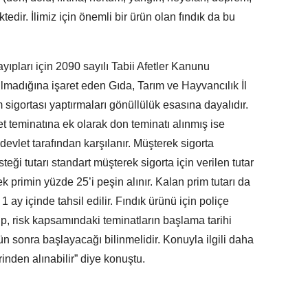
edir. İlimiz için önemli bir ürün olan fındık da bu
ayıpları için 2090 sayılı Tabii Afetler Kanunu
madığına işaret eden Gıda, Tarım ve Hayvancılık İl
m sigortası yaptırmaları gönüllülük esasına dayalıdır.
t teminatına ek olarak don teminatı alınmış ise
evlet tarafından karşılanır. Müşterek sigorta
teği tutarı standart müşterek sigorta için verilen tutar
k primin yüzde 25’i peşin alınır. Kalan prim tutarı da
 1 ay içinde tahsil edilir. Fındık ürünü için poliçe
p, risk kapsamındaki teminatların başlama tarihi
n sonra başlayacağı bilinmelidir. Konuyla ilgili daha
rinden alınabilir” diye konuştu.