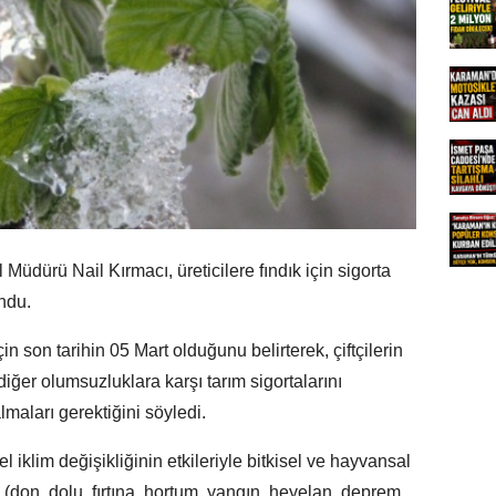
Müdürü Nail Kırmacı, üreticilere fındık için sigorta
ndu.
çin son tarihin 05 Mart olduğunu belirterek, çiftçilerin
ğer olumsuzluklara karşı tarım sigortalarını
lmaları gerektiğini söyledi.
 iklim değişikliğinin etkileriyle bitkisel ve hayvansal
 (don, dolu, fırtına, hortum, yangın, heyelan, deprem,