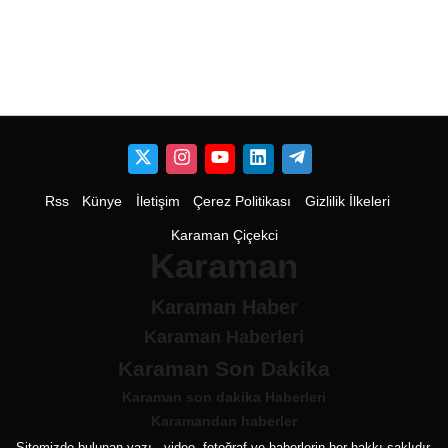
Rss
Künye
İletişim
Çerez Politikası
Gizlilik İlkeleri
Karaman Çiçekci
Karaman
Karaman Haber
Karaman Haberleri
Karaman Son Dakika
Karaman son dakika Haberleri
Karamandan haberler
Sitemizde bulunan yazı , video, fotoğraf ve haberlerin her hakkı saklıdır.