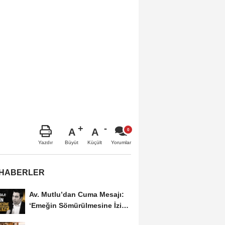
A
A
Büyüt
Küçült
Yazdır
Yorumlar
 HABERLER
Av. Mutlu’dan Cuma Mesajı:
‘Emeğin Sömürülmesine İzin
Vermeyiz’...