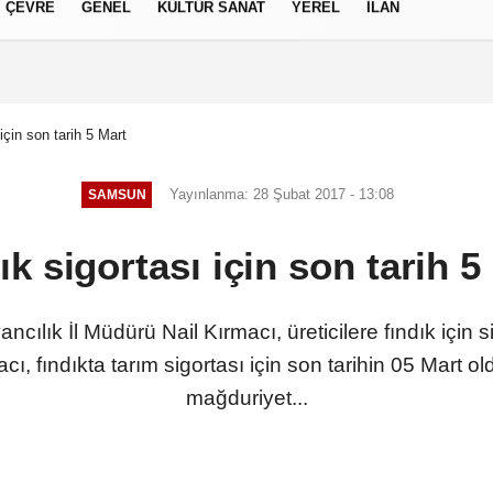
ÇEVRE
GENEL
KÜLTÜR SANAT
YEREL
İLAN
izlilik İlkeleri
için son tarih 5 Mart
Yayınlanma: 28 Şubat 2017 - 13:08
SAMSUN
ık sigortası için son tarih 5
ılık İl Müdürü Nail Kırmacı, üreticilere fındık için 
, fındıkta tarım sigortası için son tarihin 05 Mart old
mağduriyet...