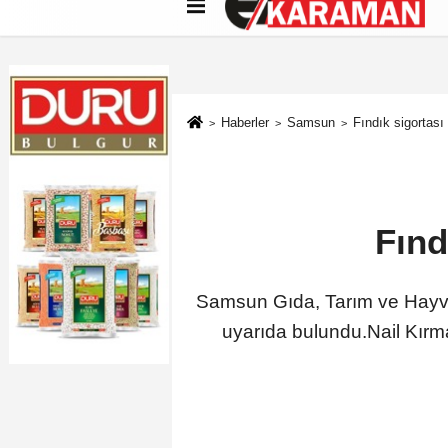
Künye
İletişim
Çerez Politikası
G
Haberler
Samsun
Fındık sigortası 
Fınd
Samsun Gıda, Tarım ve Hayvanc
uyarıda bulundu.Nail Kırmacı