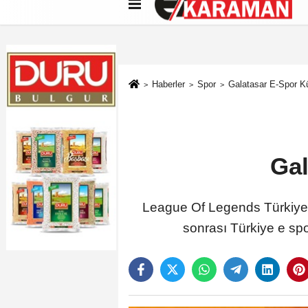
Künye
İletişim
Çerez Politikası
G
Haberler
Spor
Galatasar E-Spor 
Gal
League Of Legends Türkiye 
sonrası Türkiye e spo