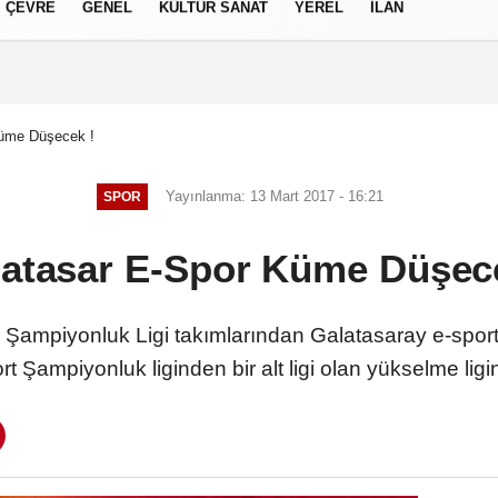
ÇEVRE
GENEL
KÜLTÜR SANAT
YEREL
İLAN
izlilik İlkeleri
Küme Düşecek !
Yayınlanma: 13 Mart 2017 - 16:21
SPOR
atasar E-Spor Küme Düşec
Şampiyonluk Ligi takımlarından Galatasaray e-sport
rt Şampiyonluk liginden bir alt ligi olan yükselme ligi