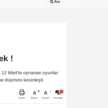
Ara
ek !
 12 Mart'ta oynanan oyunlar
ne düşmesi kesinleşti.
A
A
Büyüt
Küçült
Yazdır
Yorumlar