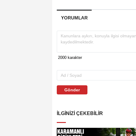
YORUMLAR
Gönder
İLGINIZI ÇEKEBILIR