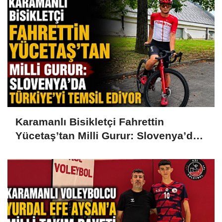
Karamanlı Bisikletçi Fahrettin
Yücetaş’tan Milli Gurur: Slovenya’da
Türkiye’yi Temsil Ediyor