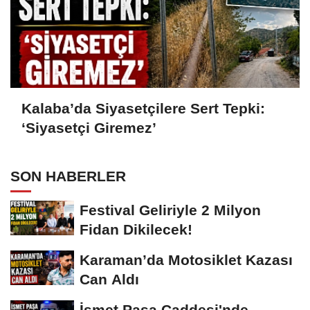
Kalaba’da Siyasetçilere Sert Tepki:
‘Siyasetçi Giremez’
SON HABERLER
Festival Geliriyle 2 Milyon
Fidan Dikilecek!
Karaman’da Motosiklet Kazası
Can Aldı
İsmet Paşa Caddesi'nde