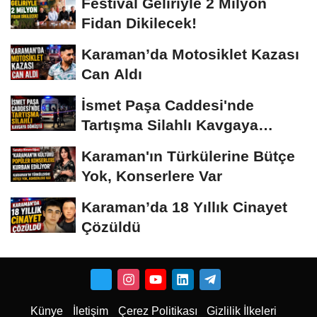
Festival Geliriyle 2 Milyon
Fidan Dikilecek!
Karaman’da Motosiklet Kazası
Can Aldı
İsmet Paşa Caddesi'nde
Tartışma Silahlı Kavgaya
Dönüştü
Karaman'ın Türkülerine Bütçe
Yok, Konserlere Var
Karaman’da 18 Yıllık Cinayet
Çözüldü
Künye
İletişim
Çerez Politikası
Gizlilik İlkeleri