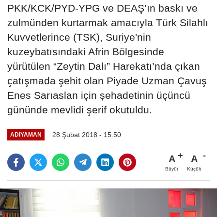
PKK/KCK/PYD-YPG ve DEAŞ’ın baskı ve
zulmünden kurtarmak amacıyla Türk Silahlı
Kuvvetlerince (TSK), Suriye'nin
kuzeybatısındaki Afrin Bölgesinde
yürütülen “Zeytin Dalı” Harekatı’nda çıkan
çatışmada şehit olan Piyade Uzman Çavuş
Enes Sarıaslan için şehadetinin üçüncü
gününde mevlidi şerif okutuldu.
28 Şubat 2018 - 15:50
ADIYAMAN
A
A
Büyüt
Küçült