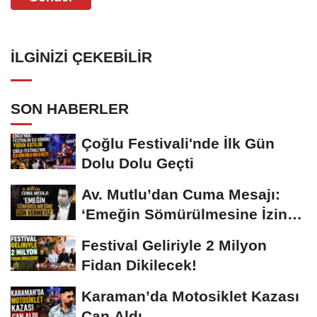
İLGINIZI ÇEKEBILIR
SON HABERLER
Çoğlu Festivali'nde İlk Gün
Dolu Dolu Geçti
Av. Mutlu’dan Cuma Mesajı:
‘Emeğin Sömürülmesine İzin
Vermeyiz’...
Festival Geliriyle 2 Milyon
Fidan Dikilecek!
Karaman’da Motosiklet Kazası
Can Aldı