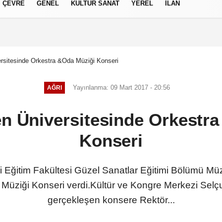
ÇEVRE
GENEL
KÜLTÜR SANAT
YEREL
İLAN
izlilik İlkeleri
rsitesinde Orkestra &Oda Müziği Konseri
Yayınlanma: 09 Mart 2017 - 20:56
AĞRI
n Üniversitesinde Orkestr
Konseri
 Eğitim Fakültesi Güzel Sanatlar Eğitimi Bölümü Müz
 Müziği Konseri verdi.Kültür ve Kongre Merkezi Sel
gerçekleşen konsere Rektör...