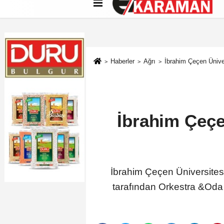
Künye
İletişim
Çerez Politikası
G
Haberler
Ağrı
İbrahim Çeçen Ünive
İbrahim Çeçe
İbrahim Çeçen Üniversitesi
tarafından Orkestra &Oda