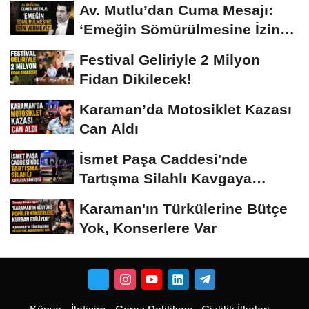
Av. Mutlu’dan Cuma Mesajı:
‘Emeğin Sömürülmesine İzin
Vermeyiz’...
Festival Geliriyle 2 Milyon
Fidan Dikilecek!
Karaman’da Motosiklet Kazası
Can Aldı
İsmet Paşa Caddesi'nde
Tartışma Silahlı Kavgaya
Dönüştü
Karaman'ın Türkülerine Bütçe
Yok, Konserlere Var