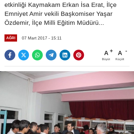
etkinliği Kaymakam Erkan İsa Erat, İlçe
Emniyet Amir vekili Başkomiser Yaşar
Özdemir, İlçe Milli Eğitim Müdürü...
07 Mart 2017 - 15:11
AĞRI
A
A
Büyüt
Küçült