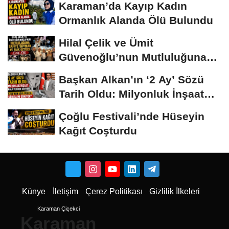
Karaman’da Kayıp Kadın
Ormanlık Alanda Ölü Bulundu
Hilal Çelik ve Ümit
Güvenoğlu’nun Mutluluğuna
Safiye Soyman ve...
Başkan Alkan’ın ‘2 Ay’ Sözü
Tarih Oldu: Milyonluk İnşaat
Hâlâ...
Çoğlu Festivali’nde Hüseyin
Kağıt Coşturdu
Künye
İletişim
Çerez Politikası
Gizlilik İlkeleri
Karaman Çiçekci
Karaman