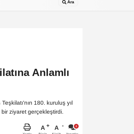
Ara
latına Anlamlı
Teşkilatı'nın 180. kuruluş yıl
r ziyaret gerçekleştirdi.
A
A
Büyüt
Küçült
Yazdır
Yorumlar