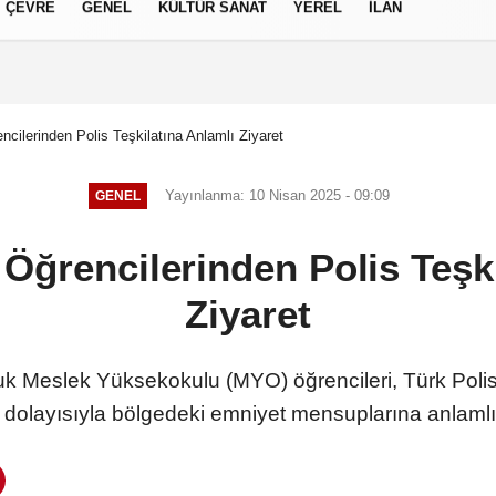
ÇEVRE
GENEL
KÜLTÜR SANAT
YEREL
İLAN
izlilik İlkeleri
ncilerinden Polis Teşkilatına Anlamlı Ziyaret
Yayınlanma: 10 Nisan 2025 - 09:09
GENEL
 Öğrencilerinden Polis Teşki
Ziyaret
luk Meslek Yüksekokulu (MYO) öğrencileri, Türk Polis 
dolayısıyla bölgedeki emniyet mensuplarına anlamlı bi