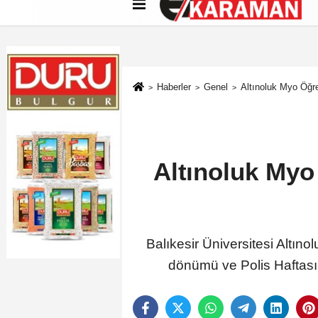
Künye
İletişim
Çerez Politikası
G
Haberler
Genel
Altınoluk Myo Öğre
Altınoluk Myo
Balıkesir Üniversitesi Altıno
dönümü ve Polis Haftası 