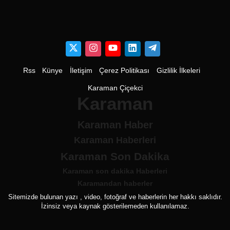
Rss
Künye
İletişim
Çerez Politikası
Gizlilik İlkeleri
Karaman Çiçekci
Karaman
Karaman Haber
Karaman Haberleri
Karaman Son Dakika
Karaman son dakika Haberleri
Karamandan haberler
Sitemizde bulunan yazı , video, fotoğraf ve haberlerin her hakkı saklıdır.
İzinsiz veya kaynak gösterilemeden kullanılamaz.