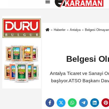
Künye
İletişim
Çerez Politikası
G
Haberler
Antalya
Belgesi Olmayan 
Belgesi Ol
Antalya Ticaret ve Sanayi Od
başlıyor.ATSO Başkanı Davu