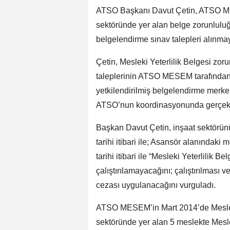
ATSO Başkanı Davut Çetin, ATSO ME
sektöründe yer alan belge zorunlulu
belgelendirme sınav talepleri alınmaya
Çetin, Mesleki Yeterlilik Belgesi z
taleplerinin ATSO MESEM tarafından t
yetkilendirilmiş belgelendirme merk
ATSO’nun koordinasyonunda gerçekleş
Başkan Davut Çetin, inşaat sektörünü
tarihi itibari ile; Asansör alanındak
tarihi itibari ile “Mesleki Yeterlilik B
çalıştırılamayacağını; çalıştırılması v
cezası uygulanacağını vurguladı.
ATSO MESEM’in Mart 2014’de Mesleki
sektöründe yer alan 5 meslekte Mesleki