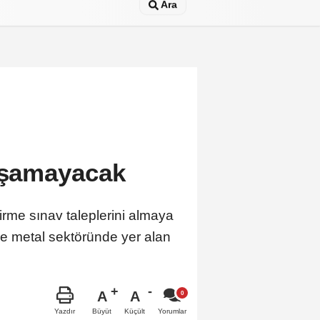
Ara
lışamayacak
irme sınav taleplerini almaya
e metal sektöründe yer alan
A
A
Büyüt
Küçült
Yazdır
Yorumlar