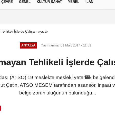
ÇEVRE
GENEL
KÜLTÜR SANAT
YEREL
İLAN
izlilik İlkeleri
Tehlikeli İşlerde Çalışamayacak
Yayınlanma: 01 Mart 2017 - 11:51
ANTALYA
mayan Tehlikeli İşlerde Ça
ası (ATSO) 19 meslekte mesleki yeterlilik belgelend
t Çetin, ATSO MESEM tarafından asansör, inşaat v
belge zorunluluğunun bulunduğu...