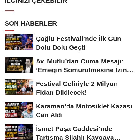
İLGINIZI ÇEKEBILIR
SON HABERLER
Çoğlu Festivali'nde İlk Gün
Dolu Dolu Geçti
Av. Mutlu’dan Cuma Mesajı:
‘Emeğin Sömürülmesine İzin
Vermeyiz’...
Festival Geliriyle 2 Milyon
Fidan Dikilecek!
Karaman’da Motosiklet Kazası
Can Aldı
İsmet Paşa Caddesi'nde
Tartışma Silahlı Kavgaya