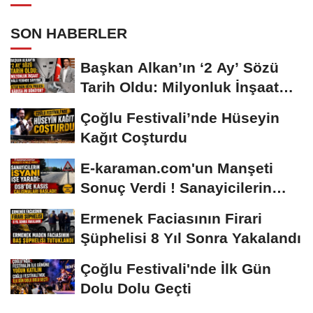
SON HABERLER
Başkan Alkan’ın ‘2 Ay’ Sözü
Tarih Oldu: Milyonluk İnşaat
Hâlâ...
Çoğlu Festivali’nde Hüseyin
Kağıt Coşturdu
E-karaman.com'un Manşeti
Sonuç Verdi ! Sanayicilerin
İsyanı İşe...
Ermenek Faciasının Firari
Şüphelisi 8 Yıl Sonra Yakalandı
Çoğlu Festivali'nde İlk Gün
Dolu Dolu Geçti