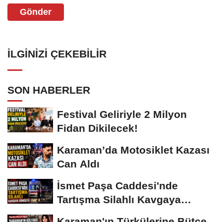
Gönder
İLGINIZI ÇEKEBILIR
SON HABERLER
Festival Geliriyle 2 Milyon
Fidan Dikilecek!
Karaman’da Motosiklet Kazası
Can Aldı
İsmet Paşa Caddesi'nde
Tartışma Silahlı Kavgaya
Dönüştü
Karaman'ın Türkülerine Bütçe