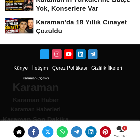
Yok, Konserlere Var
Karaman’da 18 Yıllık Cinayet
Çözüldü
Künye
İletişim
Çerez Politikası
Gizlilik İlkeleri
Karaman Çiçekci
Karaman
Karaman Haber
Karaman Haberleri
Karaman Son Dakika
Karaman son dakika Haberleri
Karamandan haberler
Yorumlar