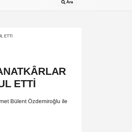
Ara
L ETTİ
SANATKÂRLAR
UL ETTİ
met Bülent Özdemiroğlu ile