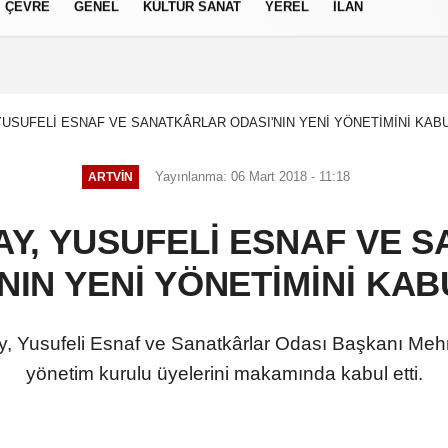
ÇEVRE
GENEL
KÜLTÜR SANAT
YEREL
İLAN
izlilik İlkeleri
YUSUFELİ ESNAF VE SANATKÂRLAR ODASI'NIN YENİ YÖNETİMİNİ KABU
Yayınlanma: 06 Mart 2018 - 11:18
ARTVIN
AY, YUSUFELİ ESNAF VE 
NIN YENİ YÖNETİMİNİ KAB
y, Yusufeli Esnaf ve Sanatkârlar Odası Başkanı Meh
yönetim kurulu üyelerini makamında kabul etti.