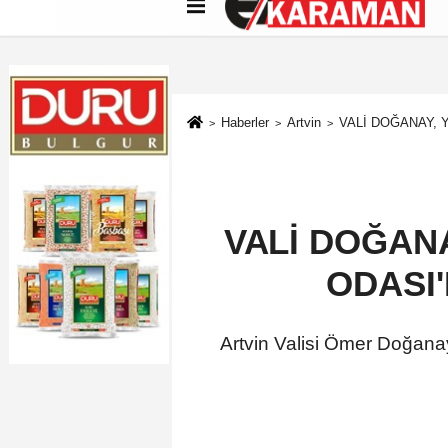
Künye
İletişim
Çerez Politikası
G
Haberler
Artvin
VALİ DOĞANAY, 
VALİ DOĞAN
ODASI'
Artvin Valisi Ömer Doğana