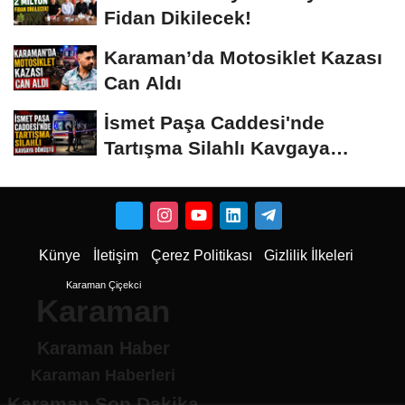
Fidan Dikilecek!
Karaman’da Motosiklet Kazası
Can Aldı
İsmet Paşa Caddesi'nde
Tartışma Silahlı Kavgaya
Dönüştü
Künye
İletişim
Çerez Politikası
Gizlilik İlkeleri
Karaman Çiçekci
Karaman
Karaman Haber
Karaman Haberleri
Karaman Son Dakika