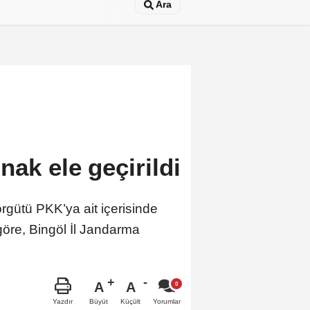
Ara
ak ele geçirildi
rgütü PKK’ya ait içerisinde
göre, Bingöl İl Jandarma
A
A
Büyüt
Küçült
Yazdır
Yorumlar