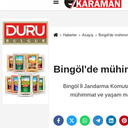
Künye
İletişim
Çerez Politikası
G
Haberler
Asayiş
Bingöl'de mühimma
Bingöl'de mühim
Bingöl İl Jandarma Komutan
mühimmat ve yaşam malze