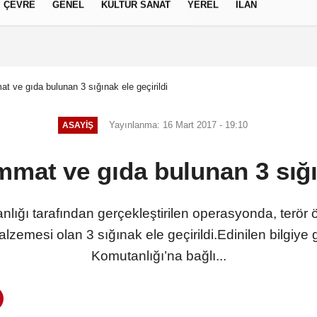
ÇEVRE
GENEL
KÜLTÜR SANAT
YEREL
İLAN
izlilik İlkeleri
t ve gıda bulunan 3 sığınak ele geçirildi
Yayınlanma: 16 Mart 2017 - 19:10
ASAYIŞ
mat ve gıda bulunan 3 sığın
lığı tarafından gerçekleştirilen operasyonda, terör ö
mesi olan 3 sığınak ele geçirildi.Edinilen bilgiye 
Komutanlığı’na bağlı...