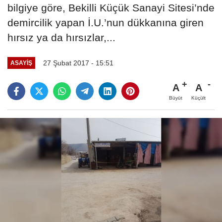
bilgiye göre, Bekilli Küçük Sanayi Sitesi’nde
demircilik yapan İ.U.’nun dükkanına giren
hırsız ya da hırsızlar,...
27 Şubat 2017 - 15:51
ASAYIŞ
A
A
Büyüt
Küçült