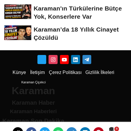
Dönüştü
Karaman'ın Türkülerine Bütçe
Yok, Konserlere Var
Karaman’da 18 Yıllık Cinayet
Çözüldü
Künye
İletişim
Çerez Politikası
Gizlilik İlkeleri
Karaman Çiçekci
Karaman
Karaman Haber
Karaman Haberleri
Karaman Son Dakika
Karaman son dakika Haberleri