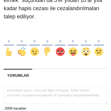
etmek" suçundan da 5’er yıldan 10’ar yıla
kadar hapis cezası ile cezalandırılmaları
talep ediliyor.
YORUMLAR