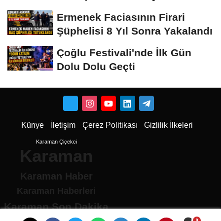
İsyanı İşe...
Ermenek Faciasının Firari
Şüphelisi 8 Yıl Sonra Yakalandı
Çoğlu Festivali'nde İlk Gün
Dolu Dolu Geçti
Künye
İletişim
Çerez Politikası
Gizlilik İlkeleri
Karaman Çiçekci
Karaman
Karaman Haber
Karaman Haberleri
Karaman Son Dakika
Karaman son dakika Haberleri