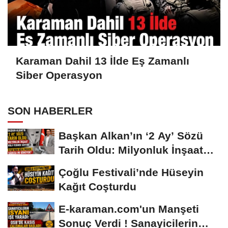
Karaman Dahil 13 İlde Eş Zamanlı
Siber Operasyon
SON HABERLER
Başkan Alkan’ın ‘2 Ay’ Sözü
Tarih Oldu: Milyonluk İnşaat
Hâlâ...
Çoğlu Festivali’nde Hüseyin
Kağıt Coşturdu
E-karaman.com'un Manşeti
Sonuç Verdi ! Sanayicilerin