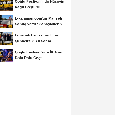
Çoğlu Festivali’nde Hüseyin
Kağıt Coşturdu
E-karaman.com'un Manşeti
Sonuç Verdi ! Sanayicilerin
İsyanı İşe...
Ermenek Faciasının Firari
Şüphelisi 8 Yıl Sonra
Yakalandı
Çoğlu Festivali'nde İlk Gün
Dolu Dolu Geçti