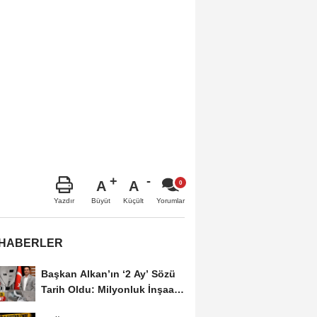
A
A
Büyüt
Küçült
Yazdır
Yorumlar
 HABERLER
Başkan Alkan’ın ‘2 Ay’ Sözü
Tarih Oldu: Milyonluk İnşaat
Hâlâ...