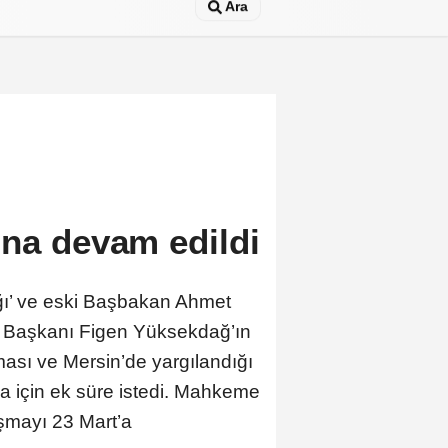
Ara
ına devam edildi
ğı’ ve eski Başbakan Ahmet
el Başkanı Figen Yüksekdağ’ın
ası ve Mersin’de yargılandığı
 için ek süre istedi. Mahkeme
uşmayı 23 Mart’a