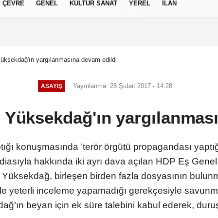
ÇEVRE
GENEL
KÜLTÜR SANAT
YEREL
İLAN
izlilik İlkeleri
Yüksekdağ'ın yargılanmasına devam edildi
Yayınlanma: 28 Şubat 2017 - 14:28
ASAYIŞ
 Yüksekdağ'ın yargılanmas
ptığı konuşmasında ’terör örgütü propagandası yaptı
iddiasıyla hakkında iki ayrı dava açılan HDP Eş Gen
 Yüksekdağ, birleşen birden fazla dosyasının bulunm
le yeterli inceleme yapamadığı gerekçesiyle savunma
ağ’ın beyan için ek süre talebini kabul ederek, dur