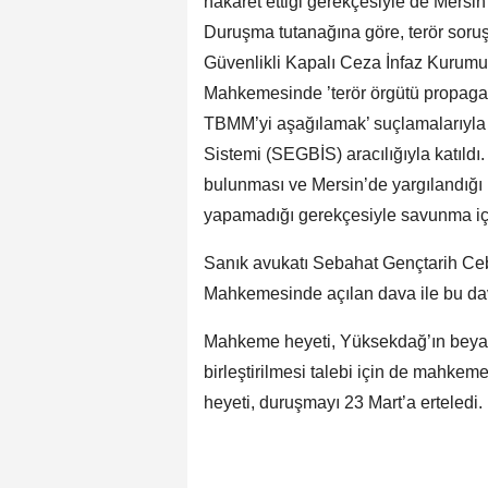
hakaret ettiği gerekçesiyle de Mersi
Duruşma tutanağına göre, terör sor
Güvenlikli Kapalı Ceza İnfaz Kurumu
Mahkemesinde ’terör örgütü propagan
TBMM’yi aşağılamak’ suçlamalarıyla 
Sistemi (SEGBİS) aracılığıyla katıldı
bulunması ve Mersin’de yargılandığı 
yapamadığı gerekçesiyle savunma için
Sanık avukatı Sebahat Gençtarih Ceb
Mahkemesinde açılan dava ile bu davan
Mahkeme heyeti, Yüksekdağ’ın beyan i
birleştirilmesi talebi için de mahk
heyeti, duruşmayı 23 Mart’a erteledi.