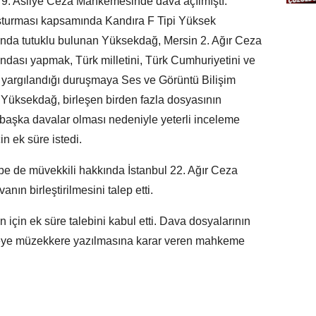
n 9. Asliye Ceza Mahkemesinde dava açılmıştı.
uşturması kapsamında Kandıra F Tipi Yüksek
nda tutuklu bulunan Yüksekdağ, Mersin 2. Ağır Ceza
dası yapmak, Türk milletini, Türk Cumhuriyetini ve
yargılandığı duruşmaya Ses ve Görüntü Bilişim
. Yüksekdağ, birleşen birden fazla dosyasının
başka davalar olması nedeniyle yeterli inceleme
 ek süre istedi.
e de müvekkili hakkında İstanbul 22. Ağır Ceza
ın birleştirilmesini talep etti.
çin ek süre talebini kabul etti. Dava dosyalarının
emeye müzekkere yazılmasına karar veren mahkeme