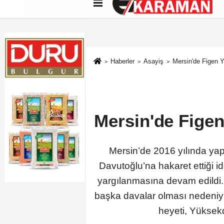
Künye
İletişim
Çerez Politikası
G
Haberler
Asayiş
Mersin'de Figen 
Mersin'de Figen
Mersin’de 2016 yılında ya
Davutoğlu’na hakaret ettiği 
yargılanmasına devam edildi.
başka davalar olması nedeniy
heyeti, Yüksekd