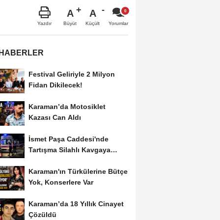
A
A
Büyüt
Küçült
Yazdır
Yorumlar
 HABERLER
Festival Geliriyle 2 Milyon
Fidan Dikilecek!
Karaman’da Motosiklet
Kazası Can Aldı
İsmet Paşa Caddesi'nde
Tartışma Silahlı Kavgaya
Dönüştü
Karaman'ın Türkülerine Bütçe
Yok, Konserlere Var
Karaman’da 18 Yıllık Cinayet
Çözüldü