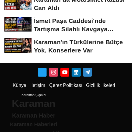
Can Aldı
İsmet Paşa Caddesi'nde
Tartışma Silahlı Kavgaya
Dönüştü
Karaman'ın Türkülerine Bütçe
Yok, Konserlere Var
Künye
İletişim
Çerez Politikası
Gizlilik İlkeleri
Karaman Çiçekci
Karaman
Karaman Haber
Karaman Haberleri