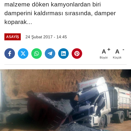
malzeme döken kamyonlardan biri
damperini kaldırması sırasında, damper
koparak...
24 Şubat 2017 - 14:45
ASAYIŞ
A
A
Büyüt
Küçült